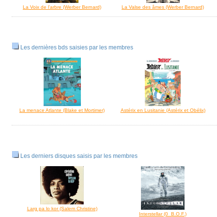
La Voix de l'arbre (Werber Bernard)
La Valse des âmes (Werber Bernard)
Les dernières bds saisies par les membres
La menace Atlante (Blake et Mortimer)
Astérix en Lusitanie (Astérix et Obélix)
Les derniers disques saisis par les membres
Larg pa lo kor (Salem Christine)
Interstellar (0_B.O.F.)