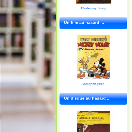
Glukhovsky Dmitry
Un film au hasard ...
Mickey magicien
Un disque au hasard ...