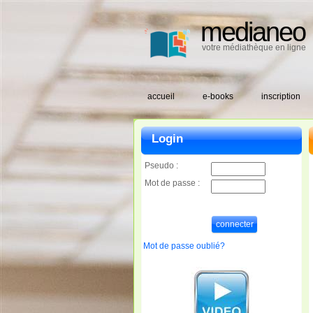
medianeo
votre médiathèque en ligne
accueil
e-books
inscription
Login
Pseudo :
Mot de passe :
Mot de passe oublié?