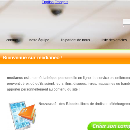
English
Français
contact
notre équipe
ils parlent de nous
liste des articles
Bienvenue sur medianeo !
medianeo
est une médiathèque personnelle en ligne. Le service est entièrement 
peuvent gérer, où qu'ils soient, leurs films, disques, livres, magazines ou ba
apporter personnellement au contenu du site !
Nouveauté
: des
E-books
libres de droits en téléchargeme