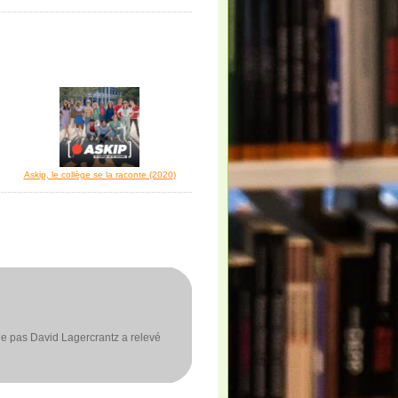
Askip, le collège se la raconte (2020)
fle pas David Lagercrantz a relevé