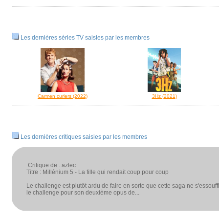
Les dernières séries TV saisies par les membres
Carmen curlers (2022)
3Hz (2021)
Les dernières critiques saisies par les membres
Critique de : aztec
Titre : Millénium 5 - La fille qui rendait coup pour coup
Le challenge est plutôt ardu de faire en sorte que cette saga ne s'essouf
le challenge pour son deuxième opus de...