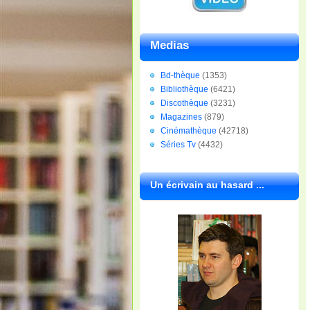
Medias
Bd-thèque
(1353)
Bibliothèque
(6421)
Discothèque
(3231)
Magazines
(879)
Cinémathèque
(42718)
Séries Tv
(4432)
Un écrivain au hasard ...